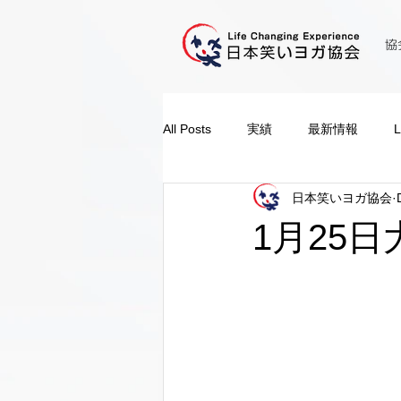
協
All Posts
実績
最新情報
日本笑いヨガ協会
1月25