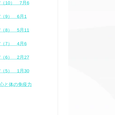
（10）　7月6
（9）　6月1
（8）　5月11
（7）　4月6
（6）　2月27
（5）　1月30
！心と体の免疫力