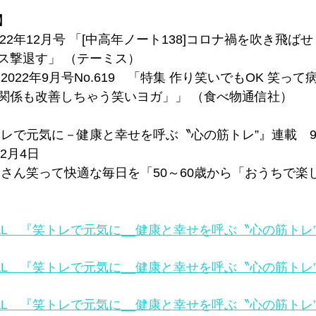
】
2022年12月号 「[中高年ノート138]コロナ禍を吹き飛ば
ス撃退す」 （テーミス）
2022年9月号No.619　「特集 作り笑いでもOK 笑っ
関係も改善しちゃう笑いヨガ」」 （食べ物通信社）
トレで元気に－健康と幸せを呼ぶ〝心の筋トレ”』連載　9月
2月4日
くさん笑って快適な毎日を「50～60歳から「おうちで楽
TAL　『笑トレで元気に__健康と幸せを呼ぶ〝心の筋トレ”
TAL　『笑トレで元気に__健康と幸せを呼ぶ〝心の筋トレ”
TAL　『笑トレで元気に__健康と幸せを呼ぶ〝心の筋トレ”