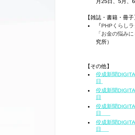
月25日、5月、6
【雑誌・書籍・冊子
『
PHPくらしラ
「お金の悩みに
究所）
【その他】 
佼成新聞DIGI
日 
佼成新聞DIGI
日
佼成新聞DIGI
日      
佼成新聞DIGI
日     