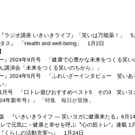
　『ラジオ講座 いきいきライフ』「笑いは万能薬！」　5
クタス』  
「Health and well-being」　
1月2日
】
ー』2024年9月号　「健康で心豊かな未来をつくる笑い
ん講演会「未来をつくる笑いのちから」」
ー』2024年5月号　「ふれいざーインタビュー　笑い
い」
24年1月号　「口トレ遊びおすすめベスト5　その3　笑いヨ
24年新年号）
』 「特集　毎日が冒険」
版　『いきいきライフ ― 笑いヨガに健康来たる』6月1
トレで元気に－健康と幸せを呼ぶ〝心の筋トレ”』連載 1月
『くらしの活動充実へ』　1月24日