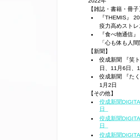
2022年
【雑誌・書籍・冊子
『THEMIS』 
疫力高めストレ
『食べ物通信』 
「心も体も人間
【新聞】
佼成新聞 『笑
日、11月6日、1
佼成新聞 『た
1月2日
【その他】 
佼成新聞DIGI
日  
佼成新聞DIGI
日  
佼成新聞DIGI