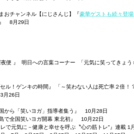
ろふまおチャンネル【にじさんじ】『
豪華ゲストも続々登場
』　8月29日
深夜便 』  明日への言葉コーナー  「元気に笑ってきょう
カプセル！ゲンキの時間』 「～笑わない人は死亡率２倍！
3月26日
国から「笑いヨガ」指導者集う』　10月28日
島で全国笑いヨガ開幕 東北初』　10月22日
レで元気に－健康と幸せを呼ぶ〝心の筋トレ”』連載 1月