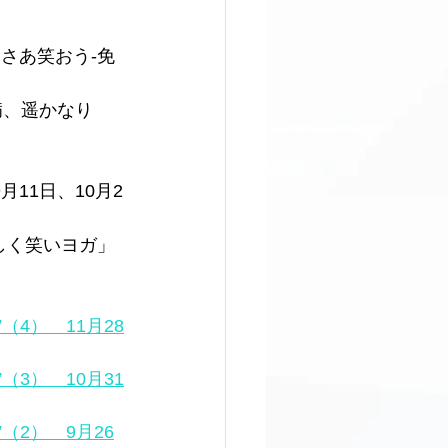
せ さあ笑おう-免
て病、遥かなり　
11日、10月2
しく笑いヨガ」 
（4）　11月28
（3）　10月31
（2）　9月26