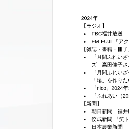
2024年
【ラジオ】 
FBC福井放送
FM-FUJI 『ア
【雑誌・書籍・冊子
『月間ふれいざ
ズ　高田佳子さ
『月間ふれいざ
「場」を作りた
『nico』20
『ふれあい（20
【新聞】
朝日新聞　福井
佼成新聞 『笑
日本農業新聞　