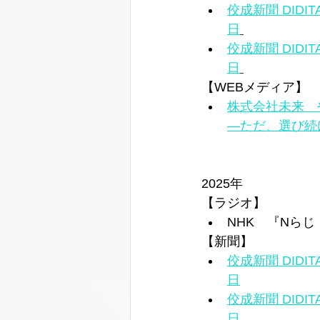
佼成新聞 DID
日
佼成新聞 DID
日
【WEBメディア】
株式会社未来　
―ただ、選び続
2025年
【ラジオ】 
NHK　『Nら
【新聞】
佼成新聞 DID
日
佼成新聞 DID
日