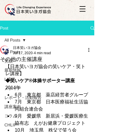
Post
All Posts
日本笑いヨガ協会
All Posts
Jul 17, 2020
4 min read
その他の主催講座
実績
【日本笑いヨガ協会の笑いケア・笑ト
最新情報
レ講座】
L感想
◆笑いケア®体操サポーター講座
2014年
メディア
6月　東京都　薬店経営者グループ
レポート・活動報告
7月　東京都　日本医療福祉生活協
講座案内
同組合連合会
コラム
9月　愛媛県　新居浜・愛媛医療生
協有志　えがお健康プロジェクト
CHLIP
10月　埼玉県　秩父で笑う会