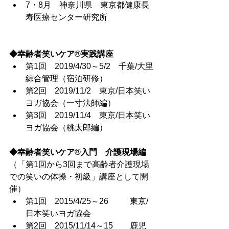
7・8月　神奈川県　東京都健康長
寿医療センター研究所
◆幸齢者笑いケア®実践講座
第1回　2019/4/30～5/2　千葉/大里
綜合管理（宿泊研修）
第2回　2019/11/2　東京/日本笑い
ヨガ協会（一寸法師編）
第3回　2019/11/4　東京/日本笑い
ヨガ協会（桃太郎編）
◆幸齢者笑いケア®入門　介護現場編
（「第1回から3回まで高齢者介護現場
での笑いの体操・初級」講座として開
催） 
第1回　2015/4/25～26	 東京/
日本笑いヨガ協会
第2回　2015/11/14～15	 鹿児