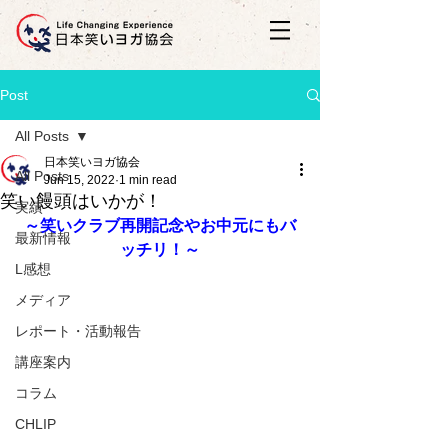
Post
All Posts
日本笑いヨガ協会
All Posts
Jun 15, 2022
1 min read
笑い饅頭はいかが！
実績
～笑いクラブ再開記念やお中元にもバ
最新情報
ッチリ！～
L感想
メディア
レポート・活動報告
講座案内
コラム
CHLIP