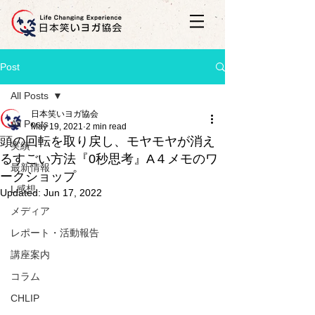
Post
All Posts
日本笑いヨガ協会
All Posts
May 19, 2021
2 min read
頭の回転を取り戻し、モヤモヤが消え
実績
るすごい方法『0秒思考』A４メモのワ
最新情報
ークショップ
L感想
Updated:
Jun 17, 2022
メディア
レポート・活動報告
講座案内
コラム
CHLIP