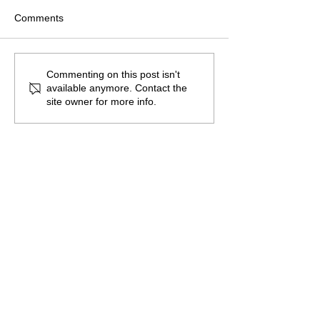
Comments
講座日程のご案
夏季休業のお知らせ
Commenting on this post isn't
available anymore. Contact the
site owner for more info.
笑いヨガリーダー養成講座
笑いヨガティーチャー養成講座
笑いの体験型講演会
笑いヨガグッズ販売
笑いクラブ・体験会
実績