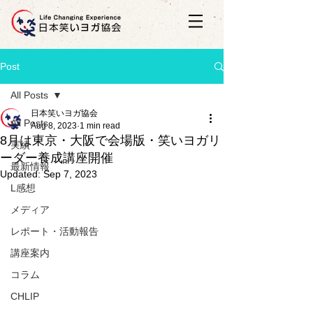
Post
All Posts
日本笑いヨガ協会
All Posts
Aug 8, 2023
1 min read
8月は東京・大阪で会場版・笑いヨガリ
実績
ーダー養成講座開催
最新情報
Updated:
Sep 7, 2023
L感想
メディア
レポート・活動報告
講座案内
コラム
CHLIP